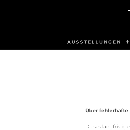
Skip
to
content
AUSSTELLUNGEN
Über fehlerhafte
Dieses langfristig