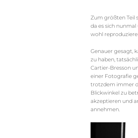
Zum größten Teil s
da es sich nunmal 
wohl reproduziere
Genauer gesagt, ka
zu haben, tatsäch
Cartier-Bresson u
einer Fotografie 
trotzdem immer di
Blickwinkel zu bet
akzeptieren und an
annehmen.